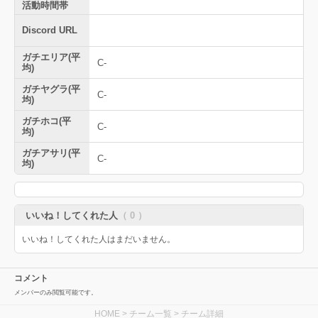
活動時間帯
Discord URL
ガチエリア(平
C-
均)
ガチヤグラ(平
C-
均)
ガチホコ(平
C-
均)
ガチアサリ(平
C-
均)
いいね！してくれた人
（ 0 ）
いいね！してくれた人はまだいません。
コメント
メンバーのみ閲覧可能です。
HOME
>
チーム一覧
> チーム詳細