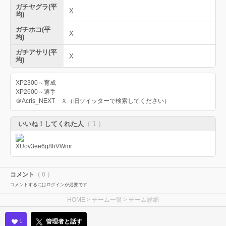
ガチヤグラ(平
X
均)
ガチホコ(平
X
均)
ガチアサリ(平
X
均)
XP2300～育成
XP2600～選手
＠Acris_NEXT Ｘ（旧ツイッターで検索してください）
いいね！してくれた人
（ 1 ）
コメント
（ 0 ）
コメントするにはログインが必要です
HOME
>
チーム一覧
> チーム詳細
管理者と話す
1