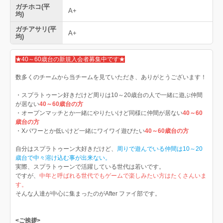
ガチホコ(平
A+
均)
ガチアサリ(平
A+
均)
★40～60歳台の新規入会者募集中です★
数多くのチームから当チームを見ていただき、ありがとうございます！
・スプラトゥーン好きだけど周りは10～20歳台の人で一緒に遊ぶ仲間
が居ない
40～60歳台の方
・オープンマッチとか一緒にやりたいけど同様に仲間が居ない
40～60
歳台の方
・Xパワーとか低いけど一緒にワイワイ遊びたい
40～60歳台の方
自分はスプラトゥーン大好きだけど、
周りで遊んでいる仲間は10～20
歳台で中々溶け込む事が出来ない。
実際、スプラトゥーンで活躍している世代は若いです。
ですが、
中年と呼ばれる世代でもゲームで楽しみたい方はたくさんいま
す。
そんな人達が中心に集まったのがAfter ファイ部です。
<ご挨拶>