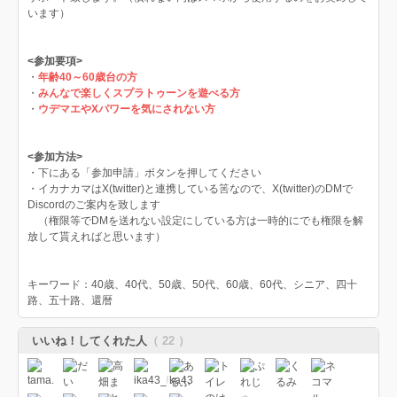
います）
<参加要項>
・
年齢40
～60歳台の方
・
みんなで楽しくスプラトゥーンを遊べる方
・
ウデマエやXパワーを気にされない方
<参加方法>
・下にある「参加申請」ボタンを押してください
・イカナカマはX(twitter)と連携している筈なので、X(twitter)のDMで
Discordのご案内を致します
（権限等でDMを送れない設定にしている方は一時的にでも権限を解
放して貰えればと思います）
キーワード：40歳、40代、50歳、50代、60歳、60代、シニア、四十
路、五十路、還暦
いいね！してくれた人
（ 22 ）