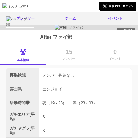
新規登録・ログイン
プレイヤー
チーム
イベント
5189
After ファイ部
15
0
メンバー
イベント
基本情報
募集状態
メンバー募集なし
雰囲気
エンジョイ
活動時間帯
夜（19 - 23）
深（23 - 03）
ガチエリア(平
S
均)
ガチヤグラ(平
S
均)