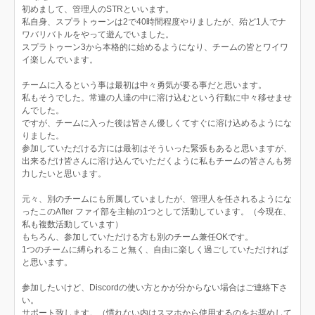
初めまして、管理人のSTRといいます。
私自身、スプラトゥーンは2で40時間程度やりましたが、殆ど1人でナ
ワバリバトルをやって遊んでいました。
スプラトゥーン3から本格的に始めるようになり、チームの皆とワイワ
イ楽しんでいます。
チームに入るという事は最初は中々勇気が要る事だと思います。
私もそうでした。常連の人達の中に溶け込むという行動に中々移せませ
んでした。
ですが、チームに入った後は皆さん優しくてすぐに溶け込めるようにな
りました。
参加していただける方には最初はそういった緊張もあると思いますが、
出来るだけ皆さんに溶け込んでいただくように私もチームの皆さんも努
力したいと思います。
元々、別のチームにも所属していましたが、管理人を任されるようにな
ったこのAfter ファイ部を主軸の1つとして活動しています。（今現在、
私も複数活動しています）
もちろん、参加していただける方も別のチーム兼任OKです。
1つのチームに縛られること無く、自由に楽しく過ごしていただければ
と思います。
参加したいけど、Discordの使い方とかが分からない場合はご連絡下さ
い。
サポート致します。（慣れない内はスマホから使用するのをお奨めして