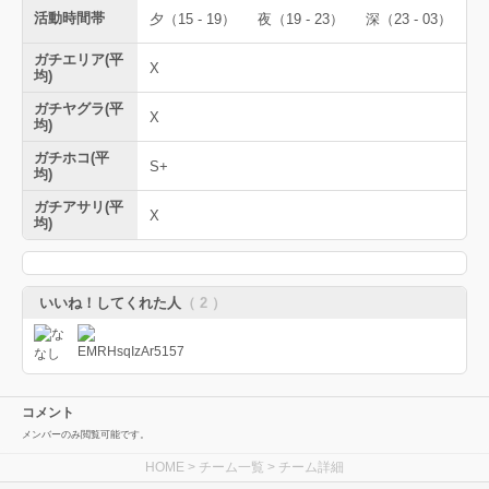
活動時間帯
夕（15 - 19）
夜（19 - 23）
深（23 - 03）
ガチエリア(平
X
均)
ガチヤグラ(平
X
均)
ガチホコ(平
S+
均)
ガチアサリ(平
X
均)
いいね！してくれた人
（ 2 ）
コメント
メンバーのみ閲覧可能です。
HOME
>
チーム一覧
> チーム詳細