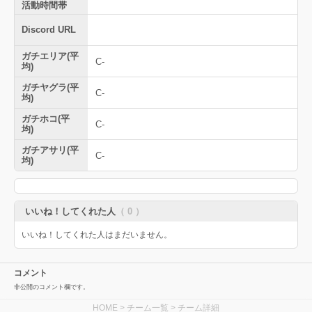
活動時間帯
Discord URL
ガチエリア(平
C-
均)
ガチヤグラ(平
C-
均)
ガチホコ(平
C-
均)
ガチアサリ(平
C-
均)
いいね！してくれた人
（ 0 ）
いいね！してくれた人はまだいません。
コメント
非公開のコメント欄です。
HOME
>
チーム一覧
> チーム詳細