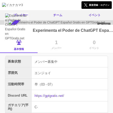
新規登録・ログイン
プレイヤー
チーム
イベント
376
メンバー募集中
Experimenta el Poder de ChatGPT Español Gratis en GPTGratis.net
1
0
メンバー
イベント
基本情報
募集状態
メンバー募集中
雰囲気
エンジョイ
活動時間帯
早（03 - 07）
Discord URL
https://gptgratis.net/
ガチエリア(平
C-
均)