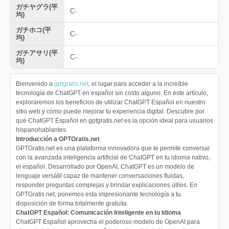
ガチヤグラ(平
C-
均)
ガチホコ(平
C-
均)
ガチアサリ(平
C-
均)
Bienvenido a
gptgratis.net
, el lugar para acceder a la increíble
tecnología de ChatGPT en español sin costo alguno. En este artículo,
exploraremos los beneficios de utilizar ChatGPT Español en nuestro
sitio web y cómo puede mejorar tu experiencia digital. Descubre por
qué ChatGPT Español en gptgratis.net es la opción ideal para usuarios
hispanohablantes.
Introducción a GPTGratis.net
GPTGratis.net es una plataforma innovadora que te permite conversar
con la avanzada inteligencia artificial de ChatGPT en tu idioma nativo,
el español. Desarrollado por OpenAI, ChatGPT es un modelo de
lenguaje versátil capaz de mantener conversaciones fluidas,
responder preguntas complejas y brindar explicaciones útiles. En
GPTGratis.net, ponemos esta impresionante tecnología a tu
disposición de forma totalmente gratuita.
ChatGPT Español: Comunicación Inteligente en tu Idioma
ChatGPT Español aprovecha el poderoso modelo de OpenAI para