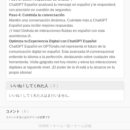
ChatGPT Español analizará tu mensaje en español y te responderá
con precisión en cuestión de segundos.
Paso 4: Continúa la conversación
Mantén una conversación dinámica. Cuéntale más a ChatGPT
Español para recibir mejores respuestas.
¡Y listo! Disfruta de interacciones fluidas en español con esta
asombrosa IA.
Optimiza tu Experiencia Digital con ChatGPT Español
ChatGPT Español en GPTGratis.net representa el futuro de la
comunicación digital en español. Esta avanzada IA conversacional
entiende tu idioma a la perfección, destacando sobre cualquier otra
herramienta. Visita gptgratis.net hoy mismo y eleva tus interacciones
digitales al siguiente nivel. ¡El poder de la IA está a tu alcance en tu
propio idioma!
いいね！してくれた人
（ 0 ）
いいね！してくれた人はまだいません。
コメント
（ 0 ）
コメントするにはログインが必要です
HOME
>
チーム一覧
> チーム詳細