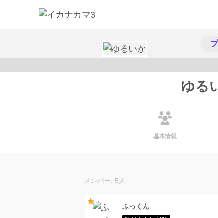
プ
ゆる
基本情報
メンバー: 5人
ふっくん