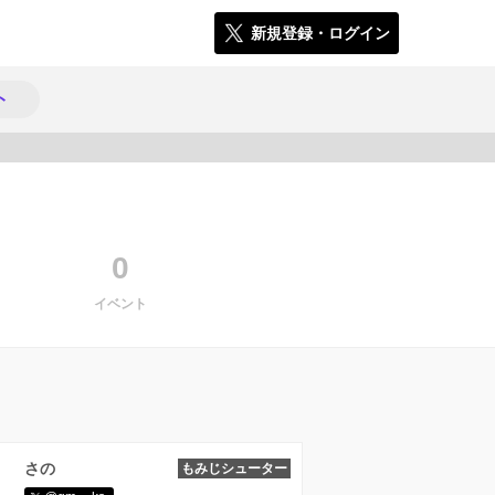
新規登録・ログイン
ト
5046
0
イベント
さの
もみじシューター