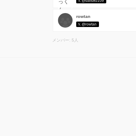
@daifuku109
rowtan
@rowtan
メンバー: 5人