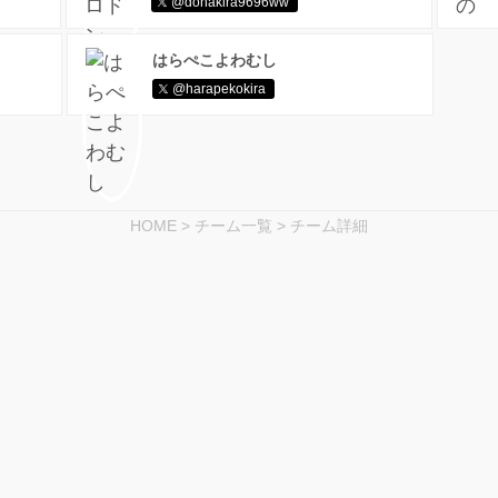
@donakira9696ww
はらぺこよわむし
@harapekokira
HOME
>
チーム一覧
>
チーム詳細