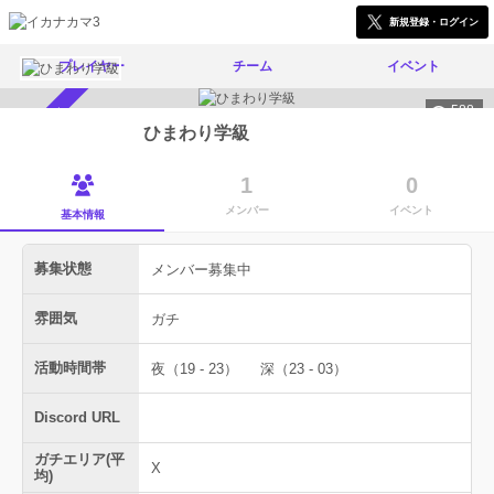
新規登録・ログイン
プレイヤー
チーム
イベント
588
メンバー募集中
ひまわり学級
1
0
メンバー
イベント
基本情報
募集状態
メンバー募集中
雰囲気
ガチ
活動時間帯
夜（19 - 23）
深（23 - 03）
Discord URL
ガチエリア(平
X
均)