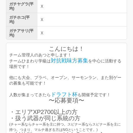
ガチヤグラ(平
X
均)
ガチホコ(平
X
均)
ガチアサリ(平
X
均)
こんにちは！
チーム管理人のあつと申します！
対抗戦味方募集
チームひまわり学級は
を中心に活動する
場所です！
他にも大会、
プラベ、オープン、サーモンラン、また別ゲー
の募集も可能
です！
ドラフト杯
人数が集まってきたら
も開催予定です！
〜応募要項〜
・エリアXP2700以上の方
・扱う武器が同じ系統の方
(チャー系ならチャー系を主に持つ。スピナー系ならスピナー系を主に
持つ。つまり、マルチ過ぎる方はNGということです。)