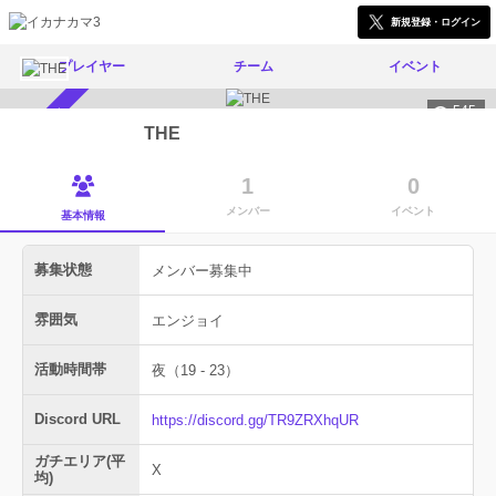
新規登録・ログイン
プレイヤー
チーム
イベント
545
メンバー募集中
THE
1
0
メンバー
イベント
基本情報
募集状態
メンバー募集中
雰囲気
エンジョイ
活動時間帯
夜（19 - 23）
Discord URL
https://discord.gg/TR9ZRXhqUR
ガチエリア(平
X
均)