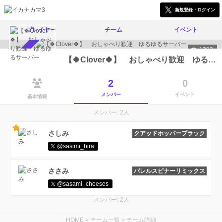
新規登録・ログイン
プレイヤー
チーム
イベント
1282
メンバー募集中
【🍀Clover🍀】 おしゃべり歓迎 ゆるゆるサーバー
2
0
メンバー
イベント
基本情報
メンバー: 2人
さしみ
クアッドホッパーブラック
@sasimi_hira
ささみ
バレルスピナーリミックス
@sasami_cheeses
メンバー: 2人
HOME
>
チーム一覧
>
チーム詳細