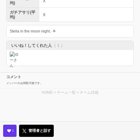
X
均)
ガチアサリ(平
X
均)
Stella in the moon night⸝ 𖤐
いいね！してくれた人
（ 1 ）
コメント
メンバーのみ閲覧可能です。
HOME
>
チーム一覧
> チーム詳細
管理者と話す
1