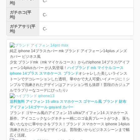
C-
均)
ガチホコ(平
C-
均)
ガチアサリ(平
C-
均)
純正 iphone 14プラスカバー mk ブランド アイフォーン14plus メンズ
カバー ビジネス風
少女 ブランドmk（mk マイケルコース）からのiphone 14プラス/アイフ
ォーン14plusカバー が人気登場！
ハイブランド mk マイケルコース
iphone 14プラス スマホケース ブランド
オシャレした美しいラインス
トーンでデコレーションした透明、華やかで大人可愛いイメージに！シ
ンプルで洗練されたデザインはファッション性も抜群！普段のカジュア
ルでラブリーなコーデにぴったり♪
送料無料 アイフォン 15 ultra スマホケース ゴヤール風 ブランド 財布
アイフォン14ゴヤール goyard カバー
ブランド ゴヤール風のアイフォン 15 ultra/アイフォン14 スマホケース
新作。アイコニックなシグネチャー柄にロゴ金具プレートがつき、落ち
着いたなかに華やかさをプラス！ブランド スマホケース iphone 14plus
洗練されたシンプルなデザインは、普段使いからビジネスシーンまで幅
広く活躍。