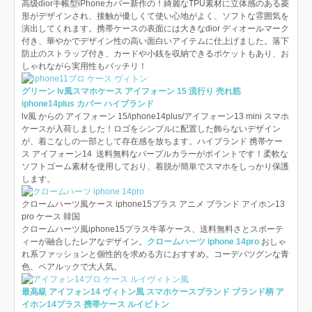
高级dior手帳型iPhoneカバー新作の！綺麗なTPU素材に立体感のある菱
形がデザインされ、接触が優しくて使い心地がよく、ソフトな雰囲気を
演出してくれます。携帯ケースの表面には大きなdior ディオールマーク
付き、華やかでデザイン性の高い面白いアイテムに仕上げました。落下
防止のストラップ付き、カードや小銭を収納できるポケットもあり、お
しゃれながら実用性もバッチリ！
グリーン lv風スマホケース アイフォーン 15 流行り 売れ筋
iphone14plus カバー ハイブランド
lv風 からの アイフォーン 15/iphone14plus/アイフォーン13 mini スマホ
ケースが入荷しました！ロゴをシンプルに配置した飾らないデザイン
が、着こなしの一部として存在感を放ちます。ハイブランド 携帯ケー
ス アイフォーン14 送料無料なパープルカラーがポイントです！柔軟な
ソフトゴーム素材を使用しており、着脱が簡単でスマホをしっかり保護
します。
クロームハーツ風ケース iphone15プラス アニメ ブランド アイホン13
pro ケース 韓国
クロームハーツ風iphone15プラス牛革ケース、送料無料さとスポーテ
ィーが融合したレアなデザイン。
クロームハーツ iphone 14pro
おしゃ
れ系ファッションと個性的を求める方におすすめ。コーデバツグンな青
色、ペアルックで大人気。
最高級 アイフォン14 ヴィトン風 スマホケースブランド ブランド柄 ア
イホン14プラス 携帯ケース ルイビトン