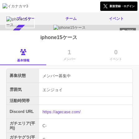
新規登録・ログイン
プレイヤー
チーム
イベント
290
メンバー募集中
iphone15ケース
1
0
メンバー
イベント
基本情報
募集状態
メンバー募集中
雰囲気
エンジョイ
活動時間帯
Discord URL
https://agecase.com/
ガチエリア(平
C-
均)
ガチヤグラ(平