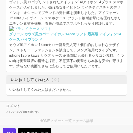
ヴィトン風 ロゴプリントされたアイフォン14/アイホン14プラス スマホ
ケースが入荷しました。売れ筋なルイビトン ライチテクスチャのデザ
インは、オシャレでブランドの売れ筋を演出しました。アイフォーン
15 ultra ルイヴィトン スマホケース ブランド柄耐衝撃にも優れたポリ
エチレン素材を採用、着脱が簡単でスマホをしっかり保護します。
グリーン カウズ風カバー アイホン 14pro ソフト 最高級 アイフォン14
ケース ハイブランド
カウズ風アイホン 14proカバー新発売入荷！個性的おしゃれなデザイ
ン、ストリートファッションを演出して、メンズ兼用なタイプです。
iphone12pro kaws カウズ ケース 耐衝撃にも優れるシリコン素材、４つ
の角は衝撃吸収の構造を採用、不意落下の衝撃から本体を安全に守りま
す。滑らない表面でさらに安心してご使用いただけます。
いいね！してくれた人
（ 0 ）
いいね！してくれた人はまだいません。
コメント
メンバーのみ閲覧可能です。
HOME
>
チーム一覧
> チーム詳細