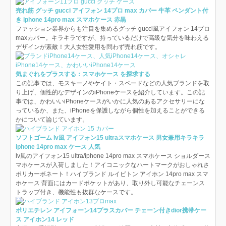
売れ筋 グッチ gucci アイフォン 14プロ max カバー 牛革 ペンダント付
き iphone 14pro max スマホケース 赤黒
ファッション業界からも注目を集めるグッチ gucci風アイフォン 14プロ
maxカバー。キラキラですが、持っているだけで高級な気分を味わえる
デザインが素敵！大人女性愛用を問わず売れ筋です。
気まぐれをプラスする：スマホケース を探求する
この記事では、モスキーノやケイト・スペードなどの人気ブランドを取
り上げ、個性的なデザインのiPhoneケースを紹介しています。この記
事では、かわいいiPhoneケースがいかに人気のあるアクセサリーにな
っているか、また、iPhoneを保護しながら個性を加えることができる
かについて論じています。
ソフトゴーム lv風 アイフォン15 ultraスマホケース 男女兼用キラキラ
iphone 14pro max ケース 人気
lv風のアイフォン15 ultra/iphone 14pro max スマホケース ショルダース
マホケースが入荷しました！アイコニックなハートマークがおしゃれさ
ポリカーボネート！ハイブランド ルイビトン アイホン 14pro max スマ
ホケース 背面にはカードポケットがあり、取り外し可能なチェーンス
トラップ付き、機能性も抜群なケースです。
ポリエチレン アイフォーン14プラスカバー チェーン付きdior携帯ケー
ス アイホン14 レッド