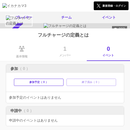
新規登録・ログイン
プレイヤー
チーム
イベント
337
メンバー募集中
フルチャージの定義とは
1
0
メンバー
イベント
基本情報
参加
（ 0 ）
参加予定（ 0 ）
終了済み（ 0 ）
参加予定のイベントはありません
申請中
（ 0 ）
申請中のイベントはありません