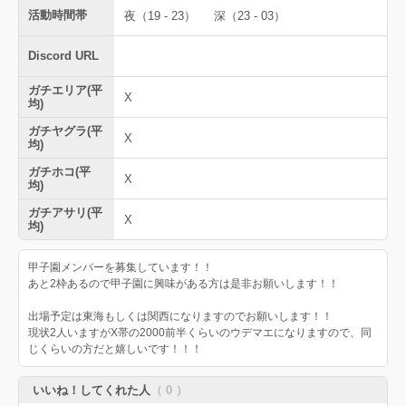
活動時間帯
夜（19 - 23）
深（23 - 03）
Discord URL
ガチエリア(平
X
均)
ガチヤグラ(平
X
均)
ガチホコ(平
X
均)
ガチアサリ(平
X
均)
甲子園メンバーを募集しています！！
あと2枠あるので甲子園に興味がある方は是非お願いします！！
出場予定は東海もしくは関西になりますのでお願いします！！
現状2人いますがX帯の2000前半くらいのウデマエになりますので、同
じくらいの方だと嬉しいです！！！
いいね！してくれた人
（ 0 ）