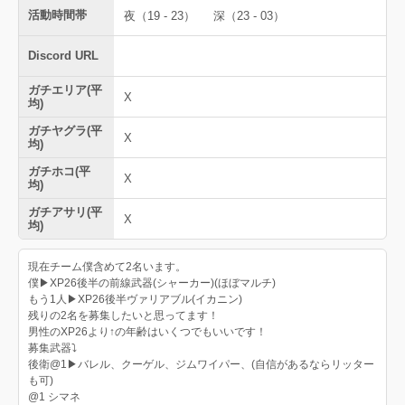
活動時間帯
夜（19 - 23）
深（23 - 03）
Discord URL
ガチエリア(平
X
均)
ガチヤグラ(平
X
均)
ガチホコ(平
X
均)
ガチアサリ(平
X
均)
現在チーム僕含めて2名います。
僕▶︎XP26後半の前線武器(シャーカー)(ほぼマルチ)
もう1人▶︎XP26後半ヴァリアブル(イカニン)
残りの2名を募集したいと思ってます！
男性のXP26より↑の年齢はいくつでもいいです！
募集武器⤵︎ ︎
後衛@1▶︎バレル、クーゲル、ジムワイパー、(自信があるならリッター
も可)
@1 シマネ