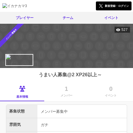
新規登録・ログイン
プレイヤー
チーム
イベント
527
メンバー募集中
うまい人募集@2 XP26以上～
1
0
メンバー
イベント
基本情報
募集状態
メンバー募集中
雰囲気
ガチ