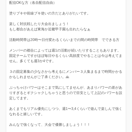
配信OKな方（各自配信自由）
塗りブキや前線ブキ使いの方だとありがたいです。
楽しく対抗戦したり大会出ましょう！
もし都合があえば東海か近畿甲子園も出れたらなぁ
活動時間帯は20時〜日付変わるくらいまでの間の時間帯 でできる方
メンバーの都合によっては週1の活動が続いたりすることもあります。
固定チームですがほぼ毎日やるくらい高頻度でやることは今は考えてま
せん。多くても週3か4です。
３の固定募集の少なさから考えるにメンバー３人集まるまで時間かかる
かもしれませんがご了承ください。🙏
ぶっちゃけパワーはそこまで気にしてませんが、あまりパワーの差があ
りすぎるとギクシャクしちゃうと思うので目安として上記のパワーを設
定してます。
あくまでもリアル優先にしつつ、週1〜3,4くらいで遊んで楽しんで強く
なれると嬉しいです。
みんなで強くなって、大会で優勝しましょう！！！