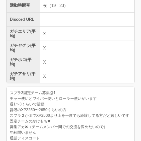
活動時間帯
夜（19 - 23）
Discord URL
ガチエリア(平
X
均)
ガチヤグラ(平
X
均)
ガチホコ(平
X
均)
ガチアサリ(平
X
均)
スプラ3固定チーム募集@1
チャー使いとワイパー使いとローラー使いがいます
週1〜3くらいで活動
普段のXP2250〜2650くらいの方
スプラ２か３でXP2500より上を一度でも経験してる方だと嬉しいです
固定チームのかけもち❌
募集アカ✖（チームメンバー間での交流を深めたいので）
年齢問いません
通話ディスコード