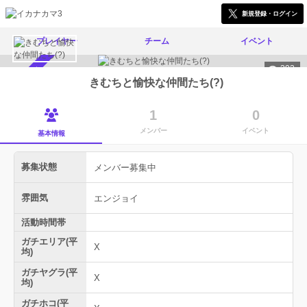
新規登録・ログイン
プレイヤー
チーム
イベント
392
メンバー募集中
きむちと愉快な仲間たち(?)
1
0
メンバー
イベント
基本情報
募集状態
メンバー募集中
雰囲気
エンジョイ
活動時間帯
ガチエリア(平
X
均)
ガチヤグラ(平
X
均)
ガチホコ(平