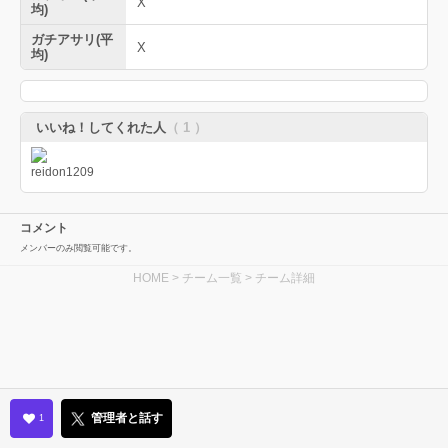
X
均)
ガチアサリ(平
X
均)
いいね！してくれた人
（ 1 ）
コメント
メンバーのみ閲覧可能です。
HOME
>
チーム一覧
> チーム詳細
管理者と話す
1