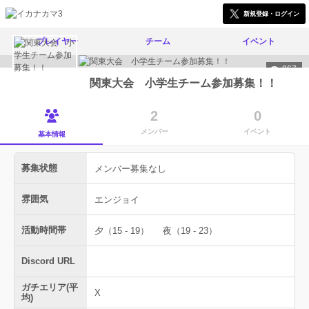
新規登録・ログイン
プレイヤー
チーム
イベント
867
関東大会 小学生チーム参加募集！！
2
0
メンバー
イベント
基本情報
募集状態
メンバー募集なし
雰囲気
エンジョイ
活動時間帯
夕（15 - 19）
夜（19 - 23）
Discord URL
ガチエリア(平
X
均)