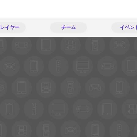
レイヤー
チーム
イベン