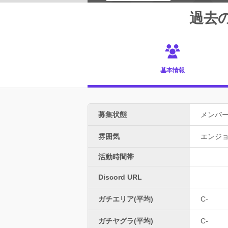
過去
基本情報
募集状態
メンバ
雰囲気
エンジ
活動時間帯
Discord URL
ガチエリア(平均)
C-
ガチヤグラ(平均)
C-