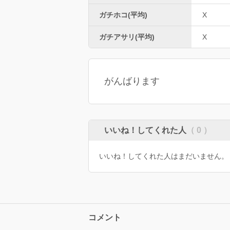
ガチホコ(平均)
X
ガチアサリ(平均)
X
がんばります
いいね！してくれた人
（ 0 ）
いいね！してくれた人はまだいません。
コメント