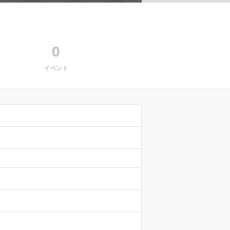
0
イベント