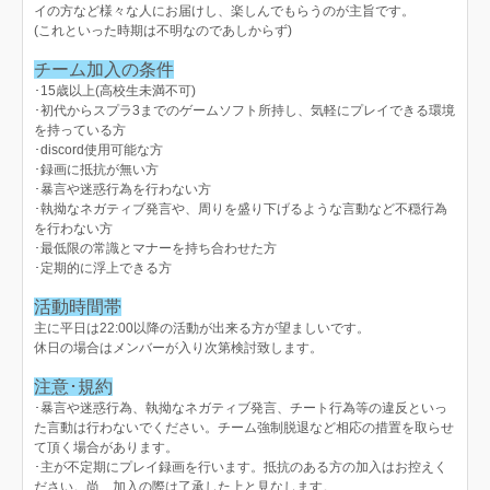
イの方など様々な人にお届けし、楽しんでもらうのが主旨です。
(これといった時期は不明なのであしからず)
チーム加入の条件
･15歳以上(高校生未満不可)
･初代からスプラ3までのゲームソフト所持し、気軽にプレイできる環境
を持っている方
･discord使用可能な方
･録画に抵抗が無い方
･暴言や迷惑行為を行わない方
･執拗なネガティブ発言や、周りを盛り下げるような言動など不穏行為
を行わない方
･最低限の常識とマナーを持ち合わせた方
･定期的に浮上できる方
活動時間帯
主に平日は22:00以降の活動が出来る方が望ましいです。
休日の場合はメンバーが入り次第検討致します。
注意･規約
･暴言や迷惑行為、執拗なネガティブ発言、チート行為等の違反といっ
た言動は行わないでください。チーム強制脱退など相応の措置を取らせ
て頂く場合があります。
･主が不定期にプレイ録画を行います。抵抗のある方の加入はお控えく
ださい。尚、加入の際は了承した上と見なします。