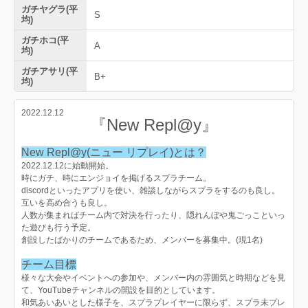
ガチヤグラ(平
S
均)
ガチホコ(平
A
均)
ガチアサリ(平
B+
均)
2022.12.12
『New Repl@y』
New Repl@y(ニュー リプレイ)とは？
2022.12.12に始動開始。
時にガチ、時にエンジョイを掲げるスプラチーム。
discordといったアプリを使い、雑談しながらスプラをするのも良し。
互いを高め合うも良し。
人数が集まればチーム内で対決を行ったり、隠れんぼや鬼ごっこといっ
た遊びも行う予定。
創設したばかりのチームであるため、メンバーを募集中。(現1名)
チーム目標
様々な大会やイベントへの参加や、メンバー内の雰囲気と時期などを見
て、YouTubeチャンネルの開設を目的としています。
和気あいあいとした様子を、スプラプレイヤーに限らず、スプラ未プレ