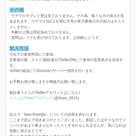
その他
･ウデマエやプレイ歴は見ておりません。その為、様々な方の加入が見
込まれます。ウデマエS以上を望む方等の実力重視の方の加入はオスス
メしません。
･年齢の上限は現在決めておりません。
･質問はいつでも受け付けております。お気軽にどうぞ。
加入方法
①右下の参加申請にて参加。
②参加の後、スイニ(創設者)のTwitterDMにて参加の意思表示を送信す
る。
③DMの返信にてdiscordのサーバー招待を行います。
お手数お掛け致しますが御協力お願い致します。
創設者スイニのTwitterアカウントはこちら⤵︎
スイニのTwitterアカウント
(@Suini_0815)
以上で「New Repl@y」についての説明を終わります。
ここまで読んで頂きありがとうございました。創設したばかりなのでメ
ンバーがあまり集まらなかったりとするかもしれませんが、気になれば
気軽に加入をどうぞ。