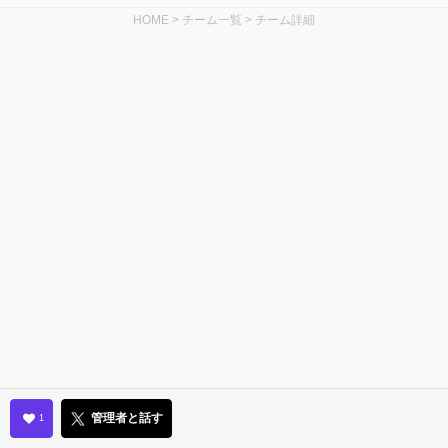
HOME
>
チーム一覧
>
チーム詳細
管理者と話す
1