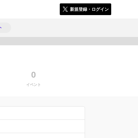
新規登録・ログイン
ト
310
0
イベント