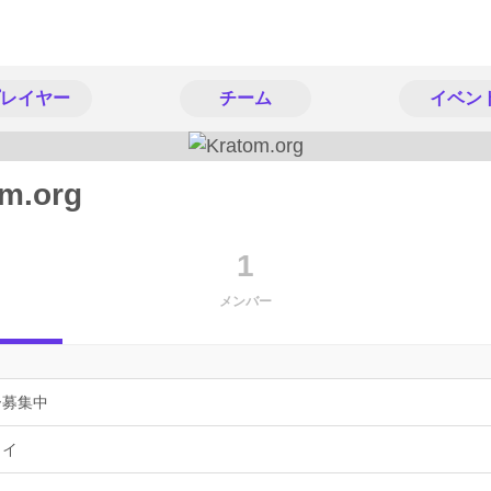
レイヤー
チーム
イベン
m.org
1
メンバー
ー募集中
ョイ