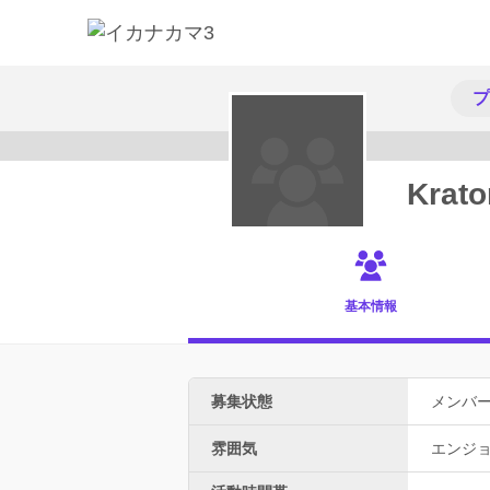
プ
メンバー募集中
Krato
基本情報
募集状態
メンバ
雰囲気
エンジ