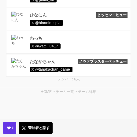
ひなにん
ヒッセン・ヒュー
@hinanin_spla
わっち
@wattii_0417
たなかちゃん
ノヴァブラスターベッチュー
@tanakachan_game
メンバー: 6人
HOME
>
チーム一覧
>
チーム詳細
管理者と話す
5