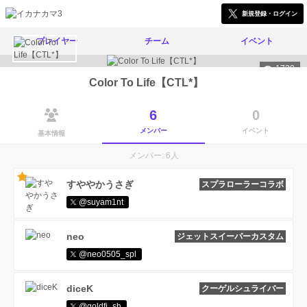
新規登録・ログイン
プレイヤー
チーム
イベント
1720
Color To Life【CTL*】
6
0
メンバー
イベント
基本情報
メンバー: 6人
すややかうさぎ
スプラローラーコラボ
@suyam1nt
neo
ジェットスイーパーカスタム
@neo0505_spl
diceK
クーゲルシュライバー
@goldfi_sh