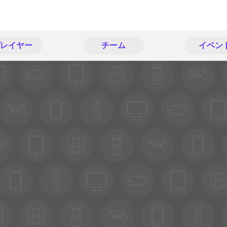
レイヤー
チーム
イベン