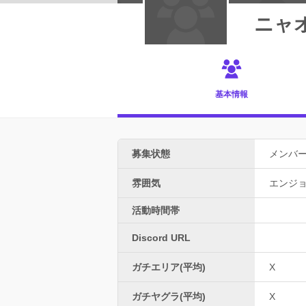
ニャ
基本情報
募集状態
メンバ
雰囲気
エンジ
活動時間帯
Discord URL
ガチエリア(平均)
X
ガチヤグラ(平均)
X