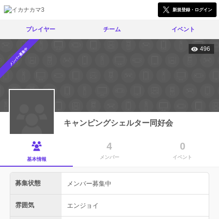
新規登録・ログイン
プレイヤー
チーム
イベント
496
メンバー募集中
キャンピングシェルター同好会
4
0
メンバー
イベント
基本情報
募集状態
メンバー募集中
雰囲気
エンジョイ