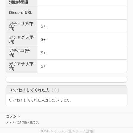
活動時間帯
Discord URL
ガチエリア(平
S+
均)
ガチヤグラ(平
S+
均)
ガチホコ(平
S+
均)
ガチアサリ(平
S+
均)
いいね！してくれた人
（ 0 ）
いいね！してくれた人はまだいません。
コメント
メンバーのみ閲覧可能です。
HOME
>
チーム一覧
> チーム詳細