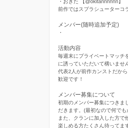
・おきた 【@okitannnnnn】
前作ではスプラシューターコラ
メンバー(随時追加予定)
・
活動内容
毎週末にプライベートマッチ
に誘っていただいて構いませ
代表2人が前作カンストだか
歓迎です！
メンバー募集について
初期のメンバー募集につきまし
だきます。(最初なので何でも
また、クランに加入した方で
楽しめる方たくさん待ってま