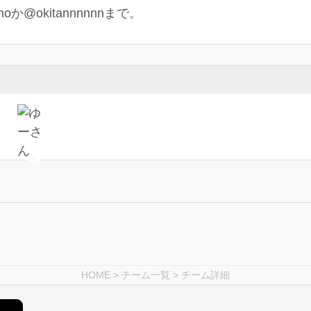
oか@okitannnnnnまで。
HOME
>
チーム一覧
> チーム詳細