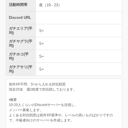
活動時間帯
夜（19 - 23）
Discord URL
ガチエリア(平
S+
均)
ガチヤグラ(平
S+
均)
ガチホコ(平
S+
均)
ガチアサリ(平
S+
均)
前作XP不問、S+から入れる対抗戦窓
現在20名 週2程度で対抗戦しております。
▪️概要
10-20人くらいのDiscordサーバーを目指し、
メンバー募集します。
よくある対抗戦窓は前作XP基準や、レベルの高いものばかりですの
で、中級者向けのサーバーを作成します。