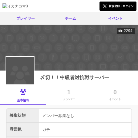
新規登録・ログイン
プレイヤー
チーム
イベント
2294
〆切！！中級者対抗戦サーバー
1
0
メンバー
イベント
基本情報
募集状態
メンバー募集なし
雰囲気
ガチ