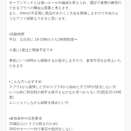
オープンマッチとは違いルールや編成を変えられ、通話で連携の練習の
できるプラベの機会は貴重と考えます。
また、chenが不定期に賞品付きのミニ大会を開催しますので大会のよ
うなアツイ経験もできると思います。
▪️活動時間
平日、土日共に 19-23時のうち2時間程度〜
※週に1度ほど開催予定です
事前にいつ何時から開催するか提示しますので、参加可否をお答えいた
だきます
▪️こんな方へおすすめ
スプラ1から復帰した方やスプラ3から始めた方でXPが該当しない方
レベル的に対抗戦の相手も味方もなかなか見つからない方(想定20-24程
度)
エンジョイしながら経験を積みたい方
▪️参加条件や注意事項
20歳以上(トラブル防止のため)
SNSやサーバー内で暴言や批判をしない