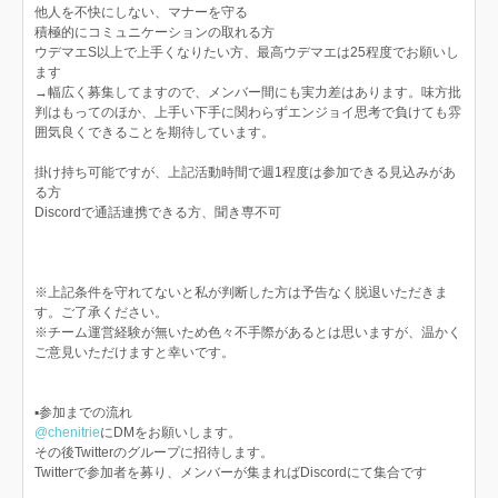
他人を不快にしない、マナーを守る
積極的にコミュニケーションの取れる方
ウデマエS以上で上手くなりたい方、最高ウデマエは25程度でお願いし
ます
→幅広く募集してますので、メンバー間にも実力差はあります。味方批
判はもってのほか、上手い下手に関わらずエンジョイ思考で負けても雰
囲気良くできることを期待しています。
掛け持ち可能ですが、上記活動時間で週1程度は参加できる見込みがあ
る方
Discordで通話連携できる方、聞き専不可
※上記条件を守れてないと私が判断した方は予告なく脱退いただきま
す。ご了承ください。
※チーム運営経験が無いため色々不手際があるとは思いますが、温かく
ご意見いただけますと幸いです。
▪️参加までの流れ
@chenitrie
にDMをお願いします。
その後Twitterのグループに招待します。
Twitterで参加者を募り、メンバーが集まればDiscordにて集合です