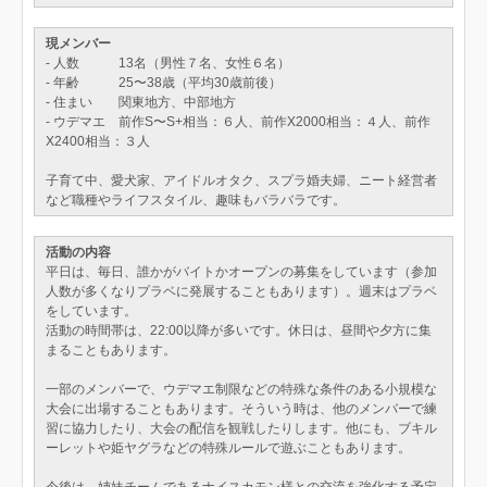
現メンバー
- 人数 13名（男性７名、女性６名）
- 年齢 25〜38歳（平均30歳前後）
- 住まい 関東地方、中部地方
- ウデマエ 前作S〜S+相当：６人、前作X2000相当：４人、前作
X2400相当：３人
子育て中、愛犬家、アイドルオタク、スプラ婚夫婦、ニート経営者
など職種やライフスタイル、趣味もバラバラです。
活動の内容
平日は、毎日、誰かがバイトかオープンの募集をしています（参加
人数が多くなりプラベに発展することもあります）。週末はプラベ
をしています。
活動の時間帯は、22:00以降が多いです。休日は、昼間や夕方に集
まることもあります。
一部のメンバーで、ウデマエ制限などの特殊な条件のある小規模な
大会に出場することもあります。そういう時は、他のメンバーで練
習に協力したり、大会の配信を観戦したりします。他にも、ブキル
ーレットや姫ヤグラなどの特殊ルールで遊ぶこともあります。