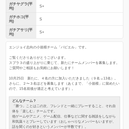
ガチヤグラ(平
S+
均)
ガチホコ(平
S
均)
ガチアサリ(平
S+
均)
エンジョイ志向の小規模チーム「バビエル」です。
ご覧くださりありがとうございます。
スプラ３の盛り上がりに乗じて、新たにチームメンバーを募集します。
ご質問やご相談もお気軽にお願いします！
10月25日 新たに、４名の方に加入いただきました（９名→13名）。
さらに、２〜３名ほどを募集します（あくまで、「小規模」に留めたい
ので、15名前後が適正と考えています）。
どんなチーム？
「勝つ」ことは二の次、フレンドと一緒にプレーすること、それ自
体を「楽しむ」チームです。
他ゲームやアニメ、ゲーム配信、仕事などに関する雑談をしながら
和気藹々とプレーしています（おしゃべりなメンバーもいますが、
話を聞くのが好きというメンバーが半数です）。