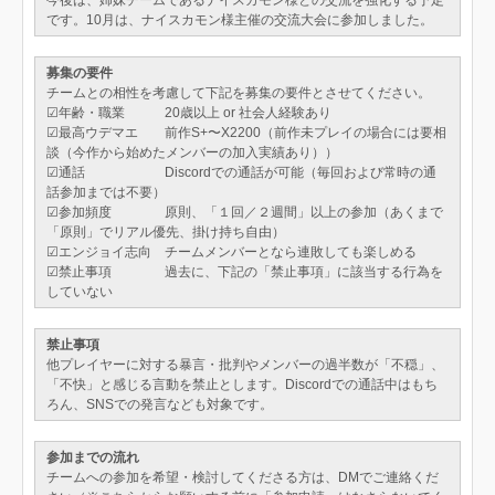
今後は、姉妹チームであるナイスカモン様との交流を強化する予定
です。10月は、ナイスカモン様主催の交流大会に参加しました。
募集の要件
チームとの相性を考慮して下記を募集の要件とさせてください。
☑︎年齢・職業 20歳以上 or 社会人経験あり
☑︎最高ウデマエ 前作S+〜X2200（前作未プレイの場合には要相
談（今作から始めたメンバーの加入実績あり））
☑︎通話 Discordでの通話が可能（毎回および常時の通
話参加までは不要）
☑︎参加頻度 原則、「１回／２週間」以上の参加（あくまで
「原則」でリアル優先、掛け持ち自由）
☑︎エンジョイ志向 チームメンバーとなら連敗しても楽しめる
☑︎禁止事項 過去に、下記の「禁止事項」に該当する行為を
していない
禁止事項
他プレイヤーに対する暴言・批判やメンバーの過半数が「不穏」、
「不快」と感じる言動を禁止とします。Discordでの通話中はもち
ろん、SNSでの発言なども対象です。
参加までの流れ
チームへの参加を希望・検討してくださる方は、DMでご連絡くだ