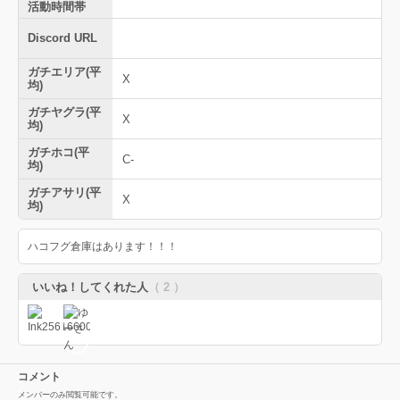
活動時間帯
Discord URL
ガチエリア(平
X
均)
ガチヤグラ(平
X
均)
ガチホコ(平
C-
均)
ガチアサリ(平
X
均)
ハコフグ倉庫はあります！！！
いいね！してくれた人
（ 2 ）
コメント
メンバーのみ閲覧可能です。