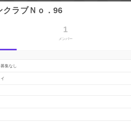
ンクラブＮｏ．96
1
メンバー
ー募集なし
ョイ