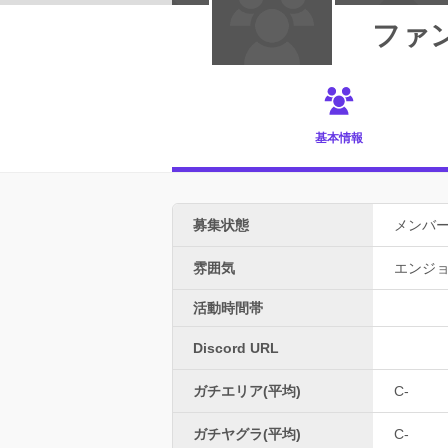
ファ
基本情報
募集状態
メンバ
雰囲気
エンジ
活動時間帯
Discord URL
ガチエリア(平均)
C-
ガチヤグラ(平均)
C-