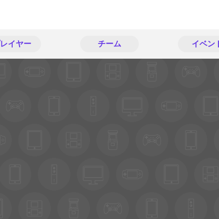
レイヤー
チーム
イベン