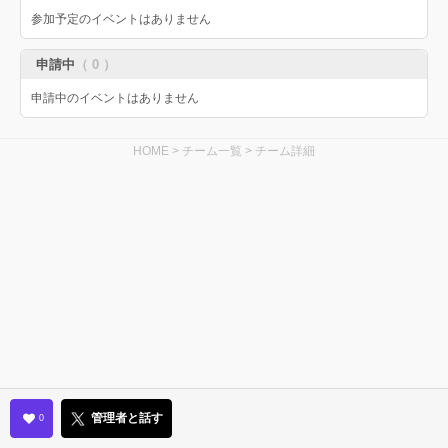
参加予定のイベントはありません
申請中
（ 0 ）
申請中のイベントはありません
HOME
>
チーム一覧
>
チーム詳細
管理者と話す
0