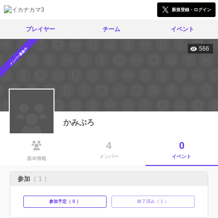
新規登録・ログイン
プレイヤー
チーム
イベント
566
メンバー募集中
かみぷろ
4
0
メンバー
イベント
基本情報
参加
（ 1 ）
参加予定（ 0 ）
終了済み（ 1 ）