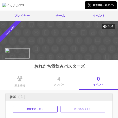
新規登録・ログイン
プレイヤー
チーム
イベント
464
メンバー募集中
おれたち酒飲みバスターズ
4
0
メンバー
イベント
基本情報
参加
（ 1 ）
参加予定（ 0 ）
終了済み（ 1 ）