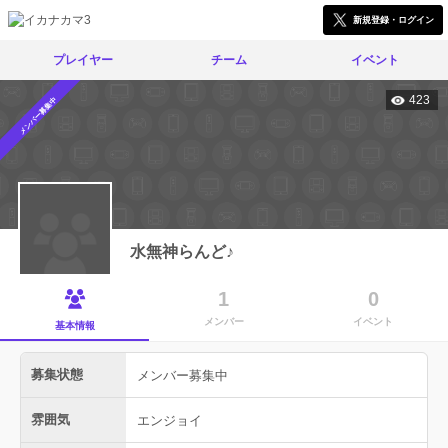
新規登録・ログイン
プレイヤー
チーム
イベント
423
メンバー募集中
水無神らんど♪
1
0
メンバー
イベント
基本情報
募集状態
メンバー募集中
雰囲気
エンジョイ