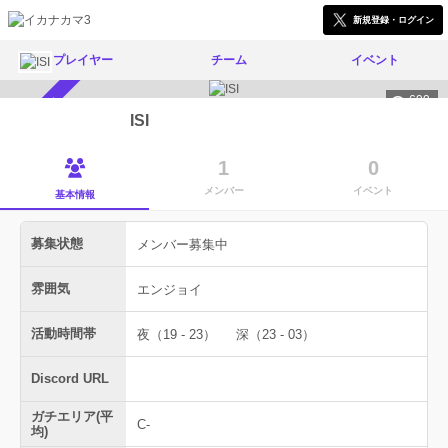
新規登録・ログイン
プレイヤー
チーム
イベント
699
メンバー募集中
ISI
1
0
メンバー
イベント
基本情報
募集状態
メンバー募集中
雰囲気
エンジョイ
活動時間帯
夜（19 - 23）
深（23 - 03）
Discord URL
ガチエリア(平
C-
均)