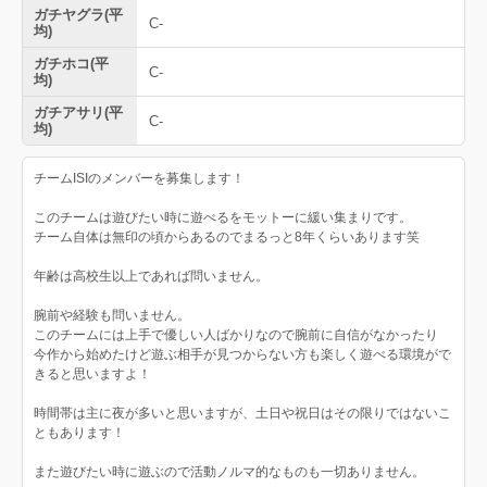
ガチヤグラ(平
C-
均)
ガチホコ(平
C-
均)
ガチアサリ(平
C-
均)
チームISIのメンバーを募集します！
このチームは遊びたい時に遊べるをモットーに緩い集まりです。
チーム自体は無印の頃からあるのでまるっと8年くらいあります笑
年齢は高校生以上であれば問いません。
腕前や経験も問いません。
このチームには上手で優しい人ばかりなので腕前に自信がなかったり
今作から始めたけど遊ぶ相手が見つからない方も楽しく遊べる環境がで
きると思いますよ！
時間帯は主に夜が多いと思いますが、土日や祝日はその限りではないこ
ともあります！
また遊びたい時に遊ぶので活動ノルマ的なものも一切ありません。