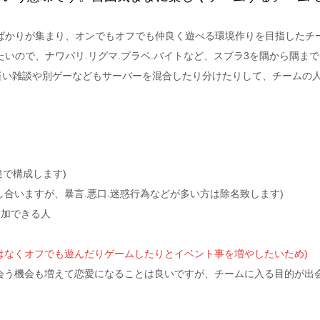
ばかりが集まり、オンでもオフでも仲良く遊べる環境作りを目指したチ
たいので、ナワバリ.リグマ.プラベ.バイトなど、スプラ3を隅から隅ま
軽い雑談や別ゲーなどもサーバーを混合したり分けたりして、チームの
達で構成します)
合いますが、暴言.悪口.迷惑行為などが多い方は除名致します)
加できる人
はなくオフでも遊んだりゲームしたりとイベント事を増やしたいため)
会う機会も増えて恋愛になることは良いですが、チームに入る目的が出会