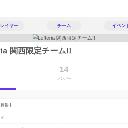
レイヤー
チーム
イベン
eria 関西限定チーム!!
14
メンバー
ー募集中
ョイ