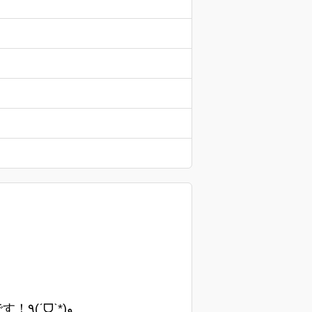
ギリシャ語で自由という意味です。自由気ままに楽しくゲームするチームです！٩(ˊᗜˋ*)و