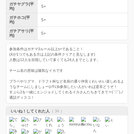
ガチヤグラ(平
S+
均)
ガチホコ(平
S+
均)
ガチアサリ(平
S+
均)
参加条件はガチマ3ルール以上s+であること！
(Xが1つでもある方は上記の条件クリアと見なします)
人数は12人を目指していて多くても24人までとします。
チーム名の意味は陽気なイカです
プラベやリグマ、ドラフト杯など名前の通り仲良くわいわい楽しめるよ
うなチームにしましょー(≧∇≦)b参加したい人がいれば是非どうぞ！
すぷら2を一緒にエンジョイしてくれるイカさんたちきてきてー(´▽`)ノ
通話ディスコ！
いいね！してくれた人
（ 34 ）