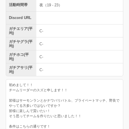
活動時間帯
夜（19 - 23）
Discord URL
ガチエリア(平
C-
均)
ガチヤグラ(平
C-
均)
ガチホコ(平
C-
均)
ガチアサリ(平
C-
均)
初めまして！！
チームリーダーのスズと申します！！
皆様はサーモンランとかナワバリバトル、プライベートマッチ、野良で
やってる方多いではないですか？
皆様に楽しんで貰いたい！
そう思ってチームを作りたいと思いました！！
条件はこちらの通りです！