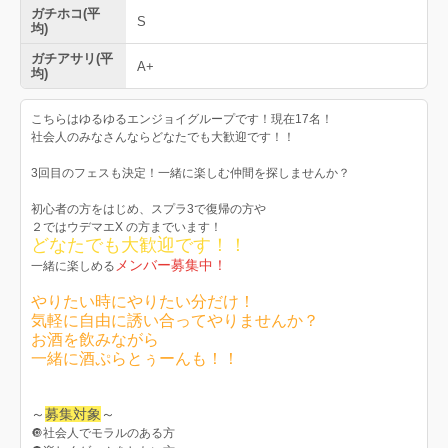
ガチホコ(平
S
均)
ガチアサリ(平
A+
均)
こちらはゆるゆるエンジョイグループです！現在17名！
社会人のみなさんならどなたでも大歓迎です！！
3回目のフェスも決定！一緒に楽しむ仲間を探しませんか？
初心者の方をはじめ、スプラ3で復帰の方や
２ではウデマエX の方までいます！
どなたでも大歓迎です！！
メンバー募集中！
一緒に楽しめる
やりたい時にやりたい分だけ！
気軽に自由に誘い合ってやりませんか？
お酒を飲みながら
一緒に酒ぷらとぅーんも！！
～
募集対象
～
🔘社会人でモラルのある方