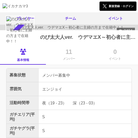
新規登録・ログイン
プレイヤー
チーム
イベント
3404
メンバー募集中
のび太大人ver. ウデマエX～初心者に主婦の方まで在籍中！！
11
0
メンバー
イベント
基本情報
募集状態
メンバー募集中
雰囲気
エンジョイ
活動時間帯
夜（19 - 23）
深（23 - 03）
ガチエリア(平
S
均)
ガチヤグラ(平
S
均)