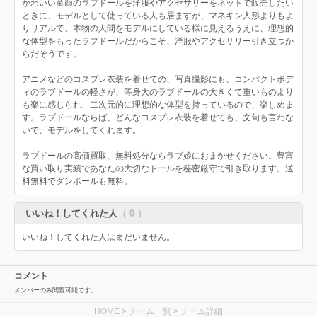
かわいい童顔のラブドールを洋服やアクセサリーをネットで販売したい
ときに、モデルとして使っている人も居ますが、マネキン人形よりもよ
りリアルで、本物の人間をモデルにしている様に見えるうえに、理想的
な体型をもったラブドールだからこそ、洋服やアクセサリー引き立つか
らだそうです。
アニメなどのコスプレ衣装を着せての、写真撮影にも、コンパクトボデ
ィのラブドールの軽さが、等身大のラブドールの大きくて重いものより
も楽に感じられ、二次元的に理想的な体型を持っているので、楽しめま
す。ラブドールならば、どんなコスプレ衣装を着せても、文句も言わな
いで、モデルをしてくれます。
ラブドールの高価買取、無料処分ならラブ娘におまかせください。豊富
な買い取り実績であなたの大切なドールを秘密厳守で引き取ります。送
料無料でダンボールも無料。
いいね！してくれた人
（ 0 ）
いいね！してくれた人はまだいません。
コメント
メンバーのみ閲覧可能です。
HOME
>
チーム一覧
> チーム詳細