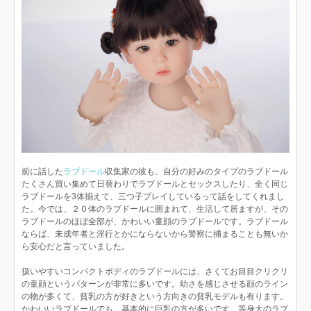
前に話した
ラブドール
収集家の彼も、自分の好みのタイプのラブドール
たくさん買い集めて日替わりでラブドールとセックスしたり、全く同じ
ラブドールを3体揃えて、三つ子プレイしているって話をしてくれまし
た。今では、２０体のラブドールに囲まれて、生活して居ますが、その
ラブドールのほぼ全部が、かわいい童顔のラブドールです。ラブドール
ならば、未成年者と淫行とかにならないから警察に捕まることも無いか
ら安心だと言っていました。
扱いやすいコンパクトボディのラブドールには、さくてお目目クリクリ
の童顔というパターンが非常に多いです。幼さを感じさせる顔のライン
の物が多くて、貧乳の方が好きという方向きの貧乳モデルも有ります。
かわいいラブドールでも、基本的に巨乳の方が多いです。等身大のラブ