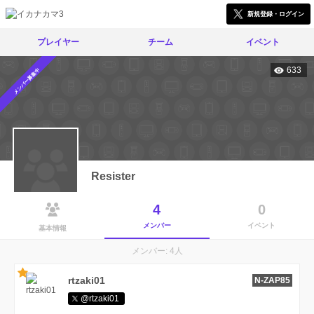
新規登録・ログイン
プレイヤー
チーム
イベント
633
メンバー募集中
Resister
4
0
メンバー
イベント
基本情報
メンバー: 4人
rtzaki01
N-ZAP85
@rtzaki01