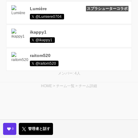
Lumière
スプラシューターコラボ
@Lumiere0704
ikappy1
@ikappy1
raitom520
@raitom520
メンバー: 4人
HOME
>
チーム一覧
>
チーム詳細
管理者と話す
0