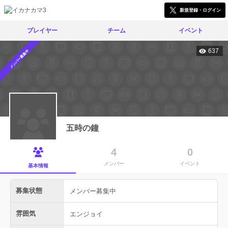
新規登録・ログイン
プレイヤー
チーム
イベント
637
メンバー募集中
五時の鐘
4
0
メンバー
イベント
基本情報
募集状態
メンバー募集中
雰囲気
エンジョイ