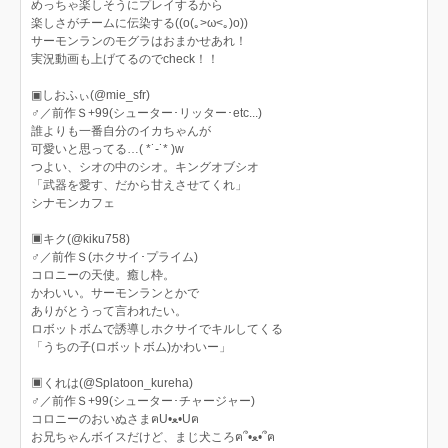
めっちゃ楽しそうにプレイするから
楽しさがチームに伝染する((o(｡>ω<｡)o))
サーモンランのモグラはおまかせあれ！
実況動画も上げてるのでcheck！！
▣しおふぃ(@mie_sfr)
♂／前作Ｓ+99(シューター･リッター･etc...)
誰よりも一番自分のイカちゃんが
可愛いと思ってる…( *˙-˙* )w
つよい、シオの中のシオ。キングオブシオ
「武器を愛す、だから甘えさせてくれ」
シナモンカフェ
▣キク(@kiku758)
♂／前作Ｓ(ホクサイ･プライム)
コロニーの天使。癒し枠。
かわいい。サーモンランとかで
ありがとうって言われたい。
ロボットボムで誘導しホクサイでキルしてくる
「うちの子(ロボットボム)かわいー」
▣くれは(@Splatoon_kureha)
♂／前作Ｓ+99(シューター･チャージャー)
コロニーのおいぬさまฅU•ﻌ•Uฅ
お兄ちゃんボイスだけど、まじ犬ころฅ՞•ﻌ•՞ฅ