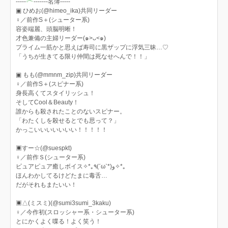
✂︎
-----
-------名簿-----
▣ ひめお(@himeo_ika)共同リーダー
♀／前作S＋(シューター系)
容姿端麗、頭脳明晰！
才色兼備の主婦リーダー(๑>ᴗ<๑)
プライム一筋かと思えば寿司に黒ザップに浮気三昧…♡
「うちが生きてる限り仲間は死なせへんで！！」
▣ もも(@mmnm_zip)共同リーダー
♀／前作S＋(スピナー系)
身長高くてスタイリッシュ！
そしてCool＆Beauty！
誰からも殺されたことのないスピナー。
「わたくしを殺せるとでも思って？」
かっこいいいいいいい！！！！！
▣すー☆(@suespkt)
♀／前作Ｓ(シューター系)
ピュアピュア癒しボイス✧*｡٩(ˊωˋ*)و✧*｡
ほんわかしてるけどたまに毒舌…
だがそれもまたいい！
▣△(ミスミ)(@sumi3sumi_3kaku)
♀／今作初(スロッシャー系・シューター系)
とにかくよく喋る！よく笑う！