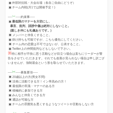
▣ 外部対抗戦・大会出場（各自ご自由にどうぞ）
▣ チーム内戦(月1では開催予定！)
✂︎
-‪-‪--
-----約束事-----
▣
最低限のマナーを大切にし、
暴言、批判、誹謗中傷は絶対にしないこと。
(親しき仲にも礼儀ありです。)
▣ メンバーと仲良くすること。
▣ 掛け持ちも可能ですが、こちら優先にしてください。
▣ チーム内の恋愛は不可ではないが、公表すること。
▣ Twitter上の仲間批判などもしないで下さい。
※
特に相手が不快に思う言動などが目立つ場合は直ちにリーダーが警
告をさせていただきます。それでも改善が見られない場合は申し訳ござ
いませんが、強制退会という形を取らせていただきます。
✂︎
--‪--
-----募集要項-----
▣ 20歳以上の方(男女不問)
▣ 活発に活動できる方！イン率高めの方！
▣ 最低限の常識・マナーのある方
▣ 積極的に参加できる方
▣ みんなと仲良くできる方
▣ 通話が可能な方
▣ チームの雰囲気を悪くするようなツイートや言動をしない方