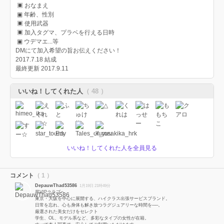
▣ おなまえ
▣ 年齢、性別
▣ 使用武器
▣ 加入タグマ、プラベを行える日時
▣ ウデマエ...等
DMにて加入希望の旨お伝えください！
2017.7.18 結成
最終更新 2017.9.11
いいね！してくれた人
（ 48 ）
いいね！してくれた人を全員見る
コメント
（ 1 ）
DepauwThad53586
1月19日 21時49分
星VIPクラブへ
東京・大阪を中心に展開する、ハイクラス出張サービスブランド。
日常を忘れ、心も身体も解き放つラグジュアリーな時間を──。
厳選された美女だけをセレクト
学生、OL、モデル系など、多彩なタイプの女性が在籍。