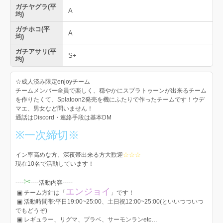
ガチヤグラ(平
A
均)
ガチホコ(平
A
均)
ガチアサリ(平
S+
均)
☆成人済み限定enjoyチーム
チームメンバー全員で楽しく、穏やかにスプラトゥーンが出来るチーム
を作りたくて、Splatoon2発売を機にふたりで作ったチームです！ウデ
マエ、男女など問いません！
通話はDiscord・連絡手段は基本DM
※一次締切※
イン率高めな方、深夜帯出来る方大歓迎
☆☆☆
現在10名で活動しています！
✂︎
--‪--
----活動内容-----
エンジョイ
▣ チーム方針は「
」です！
▣ 活動時間帯:平日19:00~25:00、土日祝12:00~25:00(といいつついつ
でもどうぞ)
▣ レギュラー、リグマ、プラベ、サーモンランetc…