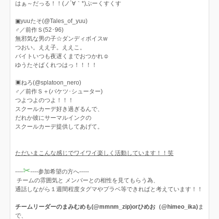
はぁ～だっる！！(ノ´∀｀*)ぷーくすくす
▣yuuたそ(@Tales_of_yuu)
♂／前作Ｓ(52･96)
無邪気な男の子☆ダンディボイスw
つおい。ええ子。ええこ。
バイトいつも夜遅くまでおつかれ☺︎
ゆうたそばくれつはっ！！！！
▣ねろ(@splatoon_nero)
♂／前作Ｓ＋(バケツ･シューター)
つよつよのつよ！！！
スクールカーデ好き過ぎるんで、
だれか彼にサーマルインクの
スクールカーデ提供してあげて。
ただいまこんな感じでワイワイ楽しく活動しています！！笑
✂︎
----
----参加希望の方へ-----
チームの雰囲気と メンバーとの相性を見てもらう為、
通話しながら１週間程度タグマやプラベ等できればと考えています！！
チームリーダーのまみむめも(@mmnm_zip)orひめお（@himeo_ika)
ま
で、