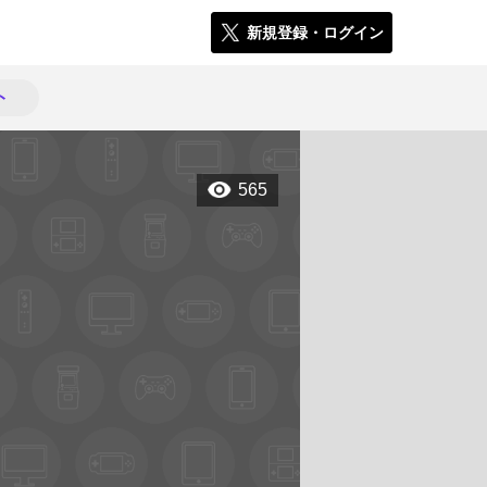
新規登録・ログイン
ト
565