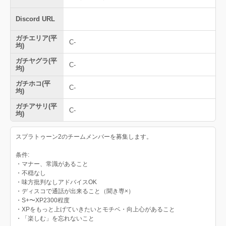
Discord URL
ガチエリア(平
C-
均)
ガチヤグラ(平
C-
均)
ガチホコ(平
C-
均)
ガチアサリ(平
C-
均)
スプラトゥーン2のチームメンバーを募集します。
条件:
・マナー、常識があること
・不穏なし
・味方批判なしアドバイスOK
・ディスコで通話が出来ること（聞き専×）
・S+〜XP2300程度
・XPをもっと上げていきたいとモチベ・向上心があること
・「楽しむ」を忘れないこと