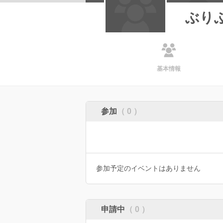
ぶり
基本情報
参加
（ 0 ）
参加予定のイベントはありません
申請中
（ 0 ）