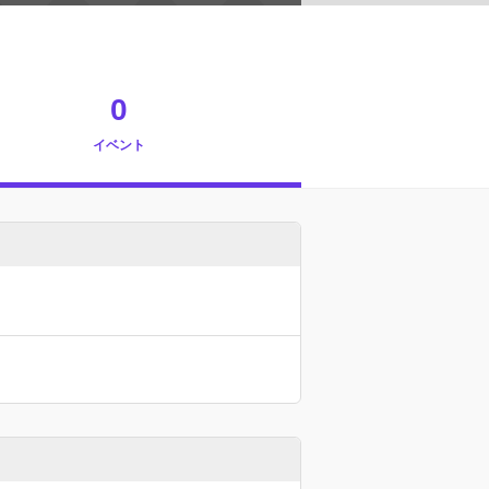
0
イベント