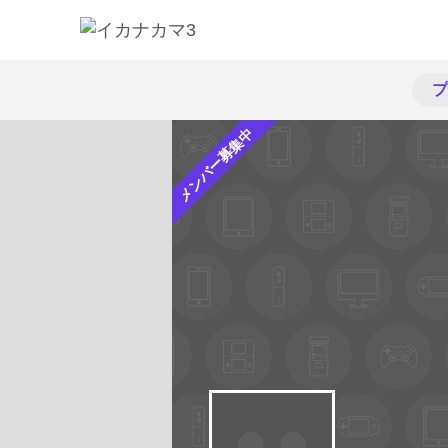
プ
メンバー募集中