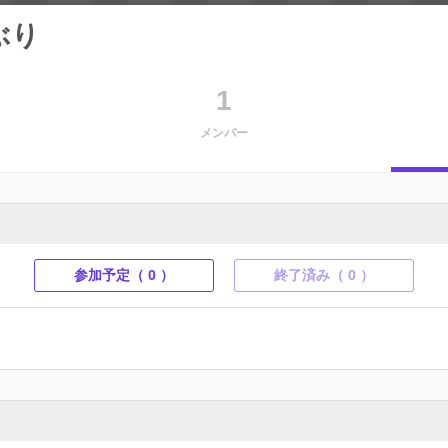
ぶり
1
メンバー
参加予定（ 0 ）
終了済み（ 0 ）