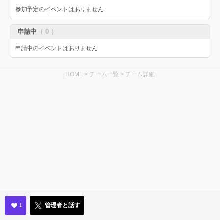
参加予定のイベントはありません
申請中
（ 0 ）
申請中のイベントはありません
HOME
>
チーム一覧
>
チーム詳細
管理者と話す
1