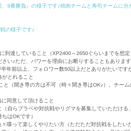
司、9番勝負』の様子です♪焼肉チームと寿司チームに分
抗戦の様子です♪
に到達していること（XP2400～2650ぐらいまでを想
ださい♪ただ、パワーを理由にお断りすることもありま
成日が半年前以上、フォロワー数50以上だとありがたいで
絡がとれること
があること（聞き専の方は不可（時々聞き専はOK♪）。チー
稿に同意して頂けること
と（自らプラベや対抗戦やリグマを募集していただける
持ちはOKです）
色々喋って楽しくやりたい方（ただただ対抗戦をしたい