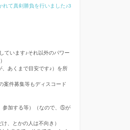
かれて真剣勝負を行いました♪3
定しています♪それ以外のパワー
す）
すが、あくまで目安です♪）を所
ムの案件募集等もディスコード
、参加する等）（なので、⑤が
だけ、とかの人は不向き）