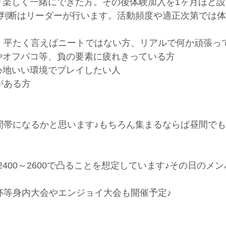
り楽しく一緒にできた方。その後体験加入を1ヶ月ほど
（判断はリーダーが行います。活動頻度や適正次第では
、平たく言えばニートではない方、リアルで何か頑張っ
やオフパコ等、負の要素に疲れきっている方
心地いい環境でプレイしたい人
がある方
活動時間帯になるかと思います♪もちろん集まるならば昼間
2400～2600で凸ることを想定しています♪その日のメ
杯等身内大会やエンジョイ大会も開催予定♪