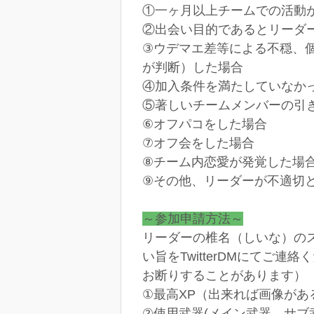
①一ヶ月以上チームでの活動
②出会い目的であるとリーダ
③ウデマエ差等による不穏、
が判断）した場合
④加入条件を満たしていなか
⑤著しいチームメンバーの引
⑥オフパコをした場合
⑦オフ会をした場合
⑧チーム内恋愛が発覚した場
⑨その他、リーダーが不適切
～参加申請方法～
リーダーの椎名（しいな）の
い旨をTwitterDMにて
お断りすることがあります）
①最高XP（出来れば画像があ
②使用武器(メイン武器、サブ