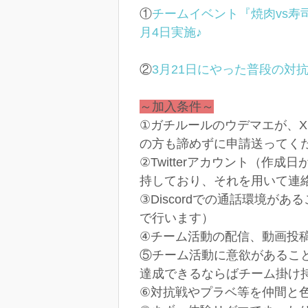
①
チームイベント『焼肉vs寿
月4日実施♪
②
3月21日にやった普段の対
～加入条件～
①ガチルールのウデマエが、X
の方も諦めずに申請送ってく
②Twitterアカウント（作
持しており、それを用いて連
③Discordでの通話環境
で行います）
④チーム活動の配信、動画投
⑤チーム活動に意欲があるこ
達成できるならばチーム掛け
⑥対抗戦やプラベ等を仲間と