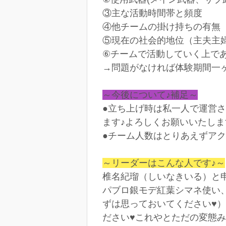
③主な活動時間帯と頻度
④他チームの掛け持ちの有無
⑤現在の社会的地位（主夫主
⑥チームで活動していく上であ
→問題がなければ体験期間一
～今後について♪補足～
●立ち上げ時は私一人で運営
ます♪よろしくお願いいたしま
●チーム人数はとりあえずアク
～リーダーはこんな人です♪～
椎名紀瑠（しいなきいる）と申
パブロ銀モデ紅葉シマネ使い
ずは思っておいてください♥）。
ださい♥これやとただの変態み