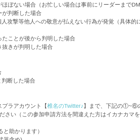
がほぼない場合（お忙しい場合は事前にリーダーまでD
ーが判断した場合
個人攻撃等他人への敬意が払えない行為が発覚（具体的
ったことが後から判明した場合
き抜きが判明した場合
合
と判断した場合
スプラアカウント【
椎名のTwitter♪
】まで、下記の①~⑥
ご連絡ください（この参加申請方法を間違えた方はイカナカ
ると助かります）
武器含め)