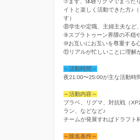
⑦まず、体験リグマでまった
イトと楽しく活動できた方♪
す）
⑧学生や定職、主婦主夫など
⑨スプラトゥーン界隈の不穏
⑩お互いにお互いを尊重する
⑪リアルが忙しいことに理解
～活動時間～
夜21:00〜25:00が主な
～活動内容～
プラベ、リグマ、対抗戦（XP
ラン、などなど♪
チームが発展すればドラフト
～除名条件～