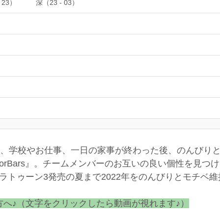
 23）
深（23 - 03）
2名、学校やお仕事、一日の家事が終わった後、のんびり
lorBars』。チームメンバーのお互いの良い個性を見
ラトゥーン3発売の夏まで2022年をのんびりとモチベ
へ♪（文字をクリックしたら動画が視れます♪）