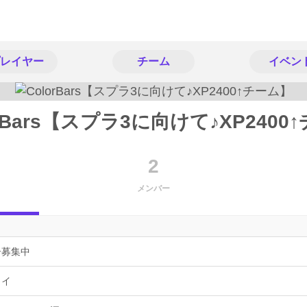
レイヤー
チーム
イベン
orBars【スプラ3に向けて♪XP2400
2
メンバー
ー募集中
ョイ