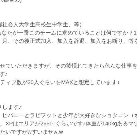
婦社会人大学生高校生中学生、等）
なたが一番このチームに求めていることは何ですか？1
ヶ月、その後正式加入、加入を辞退、加入をお断り、等
させていただきますが、その後慣れてきたら色んな仕事
す♪
ティブ数が20人ぐらいをMAXと想定しています♪
します♪
、ヒバニーとラビフットと少年が大好きなショタコン（
XPはエリアが2650↑ぐらいです♪体重が140kgある
たいですがwすいませんw