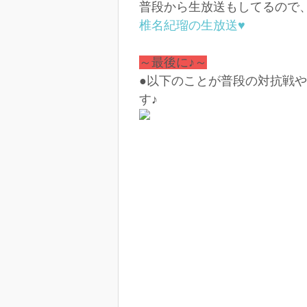
普段から生放送もしてるので
椎名紀瑠の生放送♥
～最後に♪～
●以下のことが普段の対抗戦
す♪