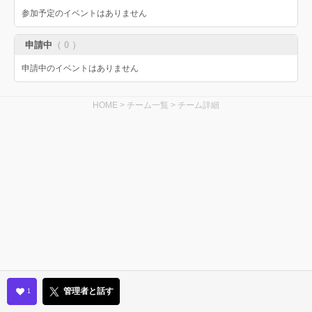
参加予定のイベントはありません
申請中
（ 0 ）
申請中のイベントはありません
HOME
>
チーム一覧
>
チーム詳細
管理者と話す
1