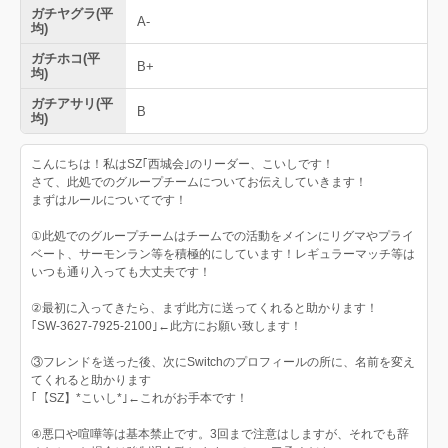
ガチヤグラ(平
A-
均)
ガチホコ(平
B+
均)
ガチアサリ(平
B
均)
こんにちは！私はSZ｢西城会｣のリーダー、こいしです！
さて、此処でのグループチームについてお伝えしていきます！
まずはルールについてです！
①此処でのグループチームはチームでの活動をメインにリグマやプライ
ベート、サーモンラン等を積極的にしています！レギュラーマッチ等は
いつも通り入っても大丈夫です！
②最初に入ってきたら、まず此方に送ってくれると助かります！
｢SW-3627-7925-2100｣←此方にお願い致します！
③フレンドを送った後、次にSwitchのプロフィールの所に、名前を変え
てくれると助かります
｢【SZ】*こいし*｣←これがお手本です！
④悪口や喧嘩等は基本禁止です。3回まで注意はしますが、それでも辞