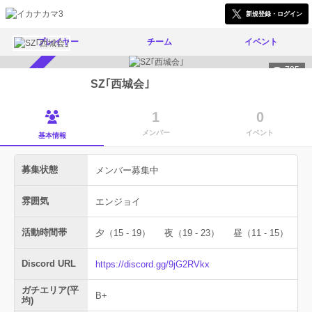
新規登録・ログイン
プレイヤー
チーム
イベント
795
メンバー募集中
SZ｢西城会｣
1
0
メンバー
イベント
基本情報
募集状態
メンバー募集中
雰囲気
エンジョイ
活動時間帯
夕（15 - 19）
夜（19 - 23）
昼（11 - 15）
Discord URL
https://discord.gg/9jG2RVkx
ガチエリア(平
B+
均)